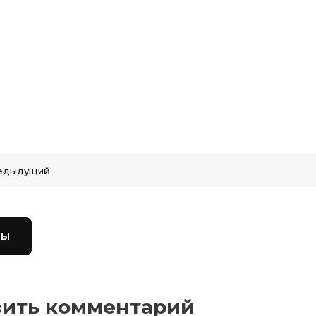
едыдущий
вы
вить комментарий