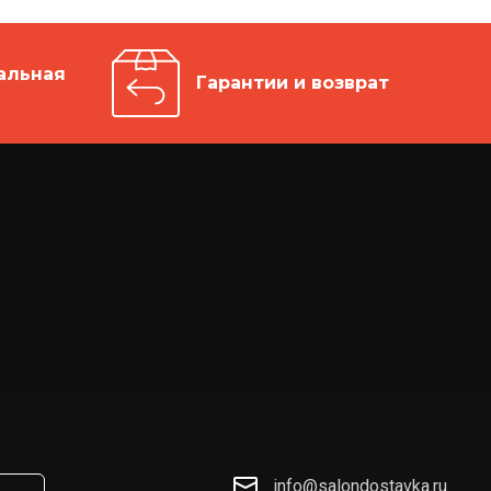
альная
Гарантии и возврат
info@salondostavka.ru