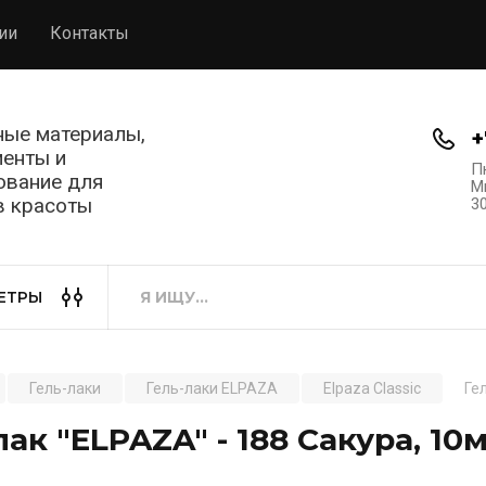
ии
Контакты
ные материалы,
+
менты и
Пн
ование для
М
в красоты
3
ЕТРЫ
Гель-лаки
Гель-лаки ELPAZA
Elpaza Classic
Ге
лак "ELPAZA" - 188 Сакура, 10