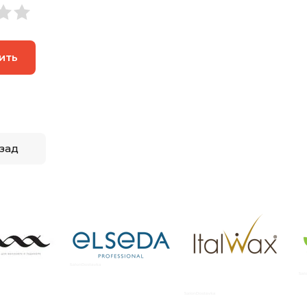
ить
зад