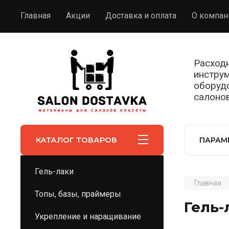
Главная
Акции
Доставка и оплата
О компан
Расход
инстру
оборуд
салоно
КАТАЛОГ ТОВАРОВ
ПАРАМ
Гель-лаки
Главная
Топы, базы, праймеры
Гель-
Укрепление и наращивание