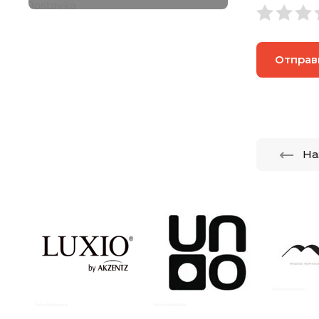
Отправ
На