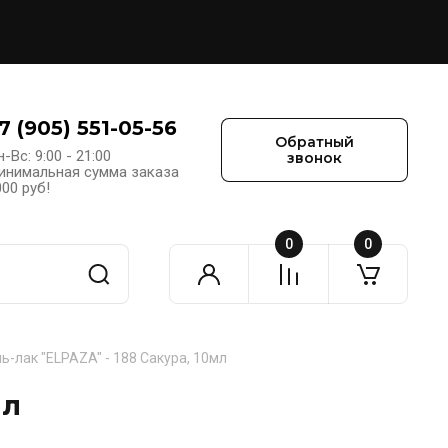
7 (905) 551-05-56
Обратный
-Вс: 9:00 - 21:00
звонок
инимальная сумма заказа
000 руб!
0
0
ль-лак "ELPAZA" - 188 Сакура, 10мл
мл